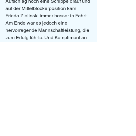
Aufschlag noch eine Schippe drauf und 
auf der Mittelblockerposition kam 
Frieda Zielinski immer besser in Fahrt. 
Am Ende war es jedoch eine 
hervorragende Mannschaftleistung, die 
zum Erfolg führte. Und Kompliment an 
Amelie Götz, die auf der 
Zuspielposition ein Prima-Debüt im 
Damentrikot feierte. Nach rund 90 
Minuten Spielzeit war der vielumjubelte 
3:1 Erfolg unter Dach und Fach und der 
dritte Tabellenrang gefestigt (25:19, 
25:27, 25:15, 25:22).
In zwei Wochen beendet Gundelfingen 
dann in eigener Halle eine überaus 
chaotische Kreisliga-Saison - dann 
hoffentlich wieder mit gefüllter Spieler- 
und Trainerbank.