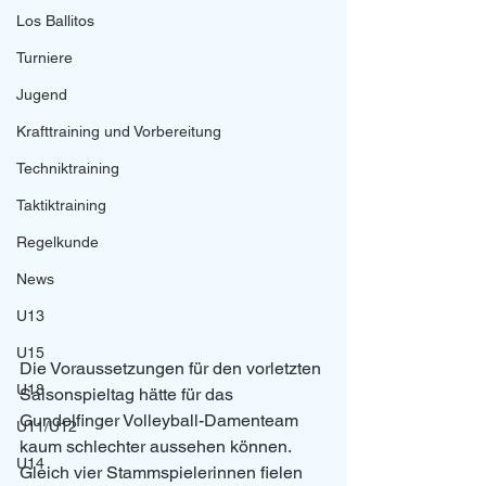
Los Ballitos
Turniere
Jugend
Krafttraining und Vorbereitung
Techniktraining
Taktiktraining
Regelkunde
News
U13
U15
Die Voraussetzungen für den vorletzten 
U18
Saisonspieltag hätte für das 
Gundelfinger Volleyball-Damenteam 
U11/U12
kaum schlechter aussehen können. 
U14
Gleich vier Stammspielerinnen fielen 