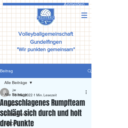
Anmelden
Volleyballgemeinschaft
Gundelfingen
"Wir punkten gemeinsam"
Beitrag
Alle Beiträge
jw
Alle Beiträge
15. Mai 2022
1 Min. Lesezeit
Angeschlagenes Rumpfteam
Damen
schlägt sich durch und holt
Ranzadriala
drei Punkte
All4One