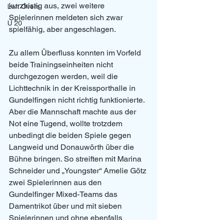
kurzfristig aus, zwei weitere 
Left Overs
Spielerinnen meldeten sich zwar 
U 20
spielfähig, aber angeschlagen. 
Zu allem Überfluss konnten im Vorfeld 
beide Trainingseinheiten nicht 
durchgezogen werden, weil die 
Lichttechnik in der Kreissporthalle in 
Gundelfingen nicht richtig funktionierte. 
Aber die Mannschaft machte aus der 
Not eine Tugend, wollte trotzdem 
unbedingt die beiden Spiele gegen 
Langweid und Donauwörth über die 
Bühne bringen. So streiften mit Marina 
Schneider und „Youngster“ Amelie Götz 
zwei Spielerinnen aus den 
Gundelfinger Mixed-Teams das 
Damentrikot über und mit sieben 
Spielerinnen und ohne ebenfalls 