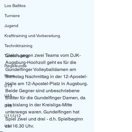
Los Ballitos
Turniere
Jugend
Krafttraining und Vorbereitung
Techniktraining
Gleich gegen zwei Teams vom DJK-
Taktiktraining
Augsburg-Hochzoll geht es für die 
Regelkunde
Gundelfinger Volleyballdamen am 
News
Samstag Nachmittag in der 12-Apostel-
Halle am 12-Apostel-Platz in Augsburg. 
U13
Beide Gegner sind unbeschriebene 
U15
Blätter für die Gundelfinger Damen, da 
sie bislang in der Kreisliga-Mitte 
U18
unterwegs waren. Gundelfingen hat 
U11/U12
Spiel zwei und drei - d.h. Spielbeginn 
ca. 16.30 Uhr. 
U14