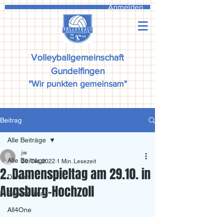
Anmelden
Volleyballgemeinschaft
Gundelfingen
"Wir punkten gemeinsam"
Beitrag
Alle Beiträge
jw
Alle Beiträge
28. Okt. 2022
1 Min. Lesezeit
2. Damenspieltag am 29.10. in
Damen
Augsburg-Hochzoll
Ranzadriala
All4One