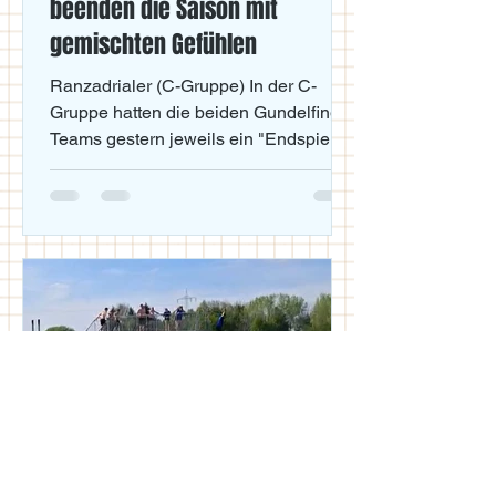
beenden die Saison mit
gemischten Gefühlen
Ranzadrialer (C-Gruppe) In der C-
Gruppe hatten die beiden Gundelfinger
Teams gestern jeweils ein "Endspiel"
zu bestreiten. Die Ranzadrialer setzten
sich dabei im Abstiegsduell denkbar
knapp im ungeliebten Alerheimer
Hexenkessel mit 3:2 durch und
sicherten sich nach einer bislang
unglücklich verlaufenen Rückrunde in
letzter Sekunde den Klassenerhalt.
Zum Abschluss belohnte sich das
Team um Kapitän Markus Hausner
durch eine starke Mannschaftsleistung
und großen Siegeswillen. S
jw