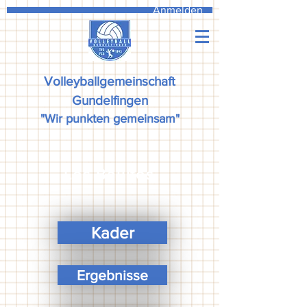
Anmelden
Volleyballgemeinschaft
Gundelfingen
"Wir punkten gemeinsam"
Los Ballitos
Kader
Ergebnisse