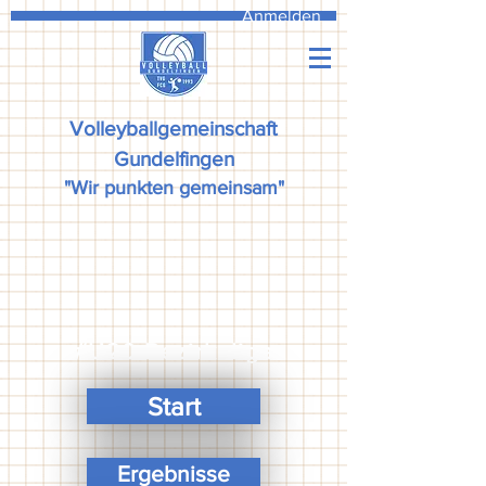
Anmelden
Volleyballgemeinschaft
Gundelfingen
"Wir punkten gemeinsam"
#U20 Bezirksliga
Start
Ergebnisse