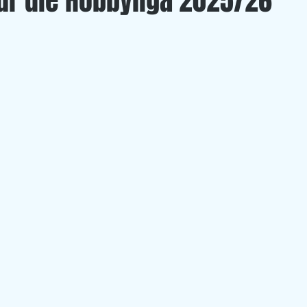
 für die Hobbyliga 2025/26
Left Overs
U 20