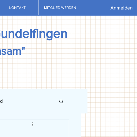
Anmelden
KONTAKT
MITGLIED WERDEN
Gundelfingen
nsam"
nd
ews
U13
U15