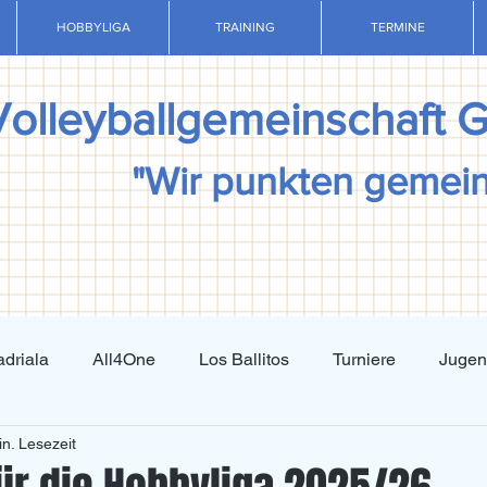
HOBBYLIGA
TRAINING
TERMINE
Volleyballgemeinschaft 
"Wir punkten gemei
driala
All4One
Los Ballitos
Turniere
Juge
in. Lesezeit
Techniktraining
Taktiktraining
Regelkunde
N