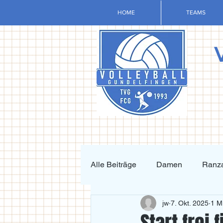
HOME
TEAMS
Alle Beiträge
Damen
Ranza
jw
7. Okt. 2025
1 M
Krafttraining und Vorbereitung