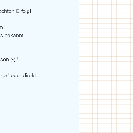
chten Erfolg!
m 
ts bekannt 
en ;-) !
ga" oder direkt 