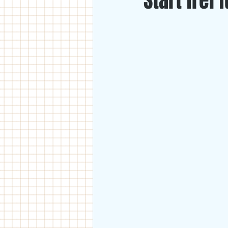
Start frei
U18
U11/U12
U14