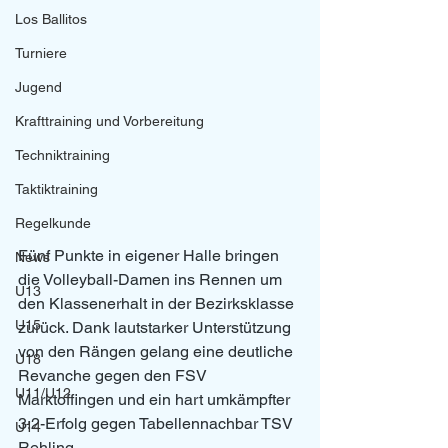
Los Ballitos
Turniere
Jugend
Krafttraining und Vorbereitung
Techniktraining
Taktiktraining
Regelkunde
Fünf Punkte in eigener Halle bringen 
News
die Volleyball-Damen ins Rennen um 
U13
den Klassenerhalt in der Bezirksklasse 
U15
zurück. Dank lautstarker Unterstützung 
von den Rängen gelang eine deutliche 
U18
Revanche gegen den FSV 
U11/U12
Marktoffingen und ein hart umkämpfter 
3:2-Erfolg gegen Tabellennachbar TSV 
U14
Rehling.