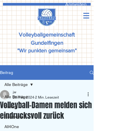
Anmelden
Volleyballgemeinschaft
Gundelfingen
"Wir punkten gemeinsam"
Beitrag
Alle Beiträge
jw
Alle Beiträge
26. Feb. 2024
2 Min. Lesezeit
Volleyball-Damen melden sich
Damen
eindrucksvoll zurück
Ranzadriala
All4One