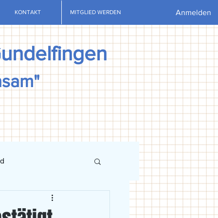
Anmelden
KONTAKT
MITGLIED WERDEN
Gundelfingen
nsam"
nd
ews
U13
U15