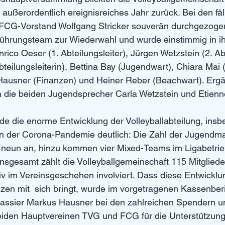
außerordentlich ereignisreiches Jahr zurück. Bei den fäl
FCG-Vorstand Wolfgang Stricker souverän durchgezogen 
Führungsteam zur Wiederwahl und wurde einstimmig in i
nrico Oeser (1. Abteilungsleiter), Jürgen Wetzstein (2. Abt
teilungsleiterin), Bettina Bay (Jugendwart), Chiara Mai 
Hausner (Finanzen) und Heiner Reber (Beachwart). Ergän
h die beiden Jugendsprecher Carla Wetzstein und Etienn
de die enorme Entwicklung der Volleyballabteilung, ins
 der Corona-Pandemie deutlich: Die Zahl der Jugendm
le neun an, hinzu kommen vier Mixed-Teams im Ligabetrie
gesamt zählt die Volleyballgemeinschaft 115 Mitglieder
tiv im Vereinsgeschehen involviert. Dass diese Entwicklu
en mit  sich bringt, wurde im vorgetragenen Kassenberic
Kassier Markus Hausner bei den zahlreichen Spendern u
eiden Hauptvereinen TVG und FCG für die Unterstützung