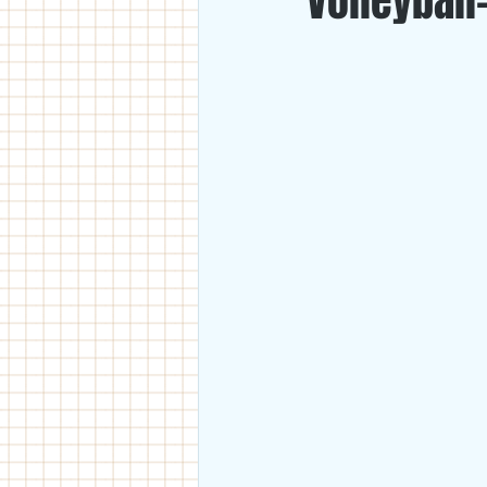
Volleyball
U18
U11/U12
U14