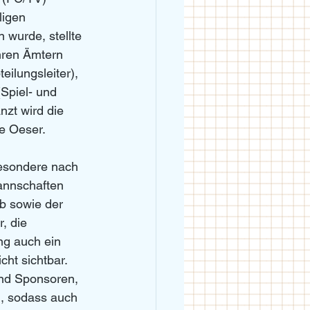
ligen 
wurde, stellte 
hren Ämtern 
eilungsleiter), 
(Spiel- und 
zt wird die 
e Oeser.
besondere nach 
annschaften 
b sowie der 
, die 
ng auch ein 
ht sichtbar. 
nd Sponsoren, 
, sodass auch 