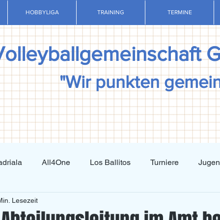
HOBBYLIGA
TRAINING
TERMINE
Volleyballgemeinschaft 
"Wir punkten gemei
driala
All4One
Los Ballitos
Turniere
Juge
Min. Lesezeit
Techniktraining
Taktiktraining
Regelkunde
N