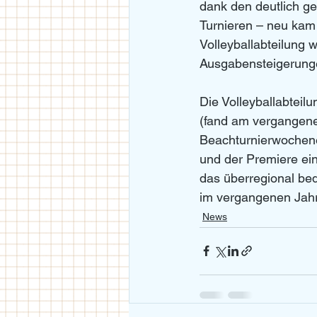
dank den deutlich g
Turnieren – neu kam
Volleyballabteilung 
Ausgabensteigerung
Die Volleyballabteil
(fand am vergangene
Beachturnierwochene
und der Premiere ei
das überregional bede
im vergangenen Jahr
News