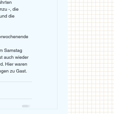
hrten 
zu -, die 
und die 
nierwochenende 
am Samstag 
st auch wieder 
rd. Hier waren 
ngen zu Gast.