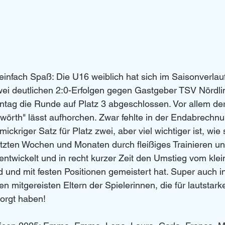
infach Spaß: Die U16 weiblich hat sich im Saisonverlau
zwei deutlichen 2:0-Erfolgen gegen Gastgeber TSV Nördl
ag die Runde auf Platz 3 abgeschlossen. Vor allem de
rth" lässt aufhorchen. Zwar fehlte in der Endabrechnun
ickriger Satz für Platz zwei, aber viel wichtiger ist, wie 
tzten Wochen und Monaten durch fleißiges Trainieren un
 entwickelt und in recht kurzer Zeit den Umstieg vom klei
d und mit festen Positionen gemeistert hat. Super auch i
en mitgereisten Eltern der Spielerinnen, die für lautstar
orgt haben!