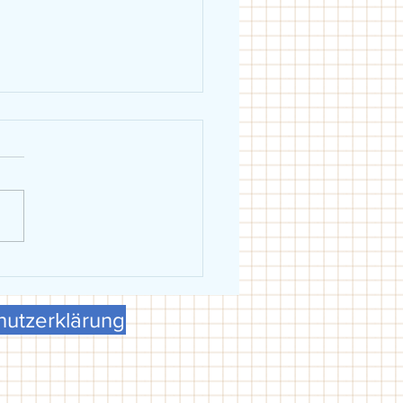
eiblich holt Schwäbische
erschaft in Dillingen
utzerklärung