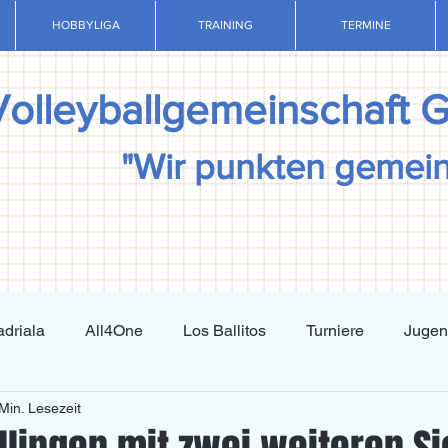
HOBBYLIGA
TRAINING
TERMINE
Volleyballgemeinschaft 
"Wir punkten gemei
driala
All4One
Los Ballitos
Turniere
Juge
Min. Lesezeit
Techniktraining
Taktiktraining
Regelkunde
N