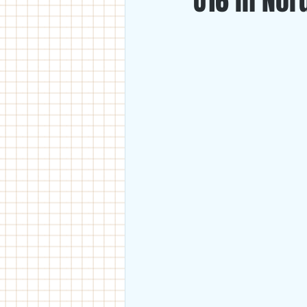
U16 in Nör
U18
U11/U12
U14