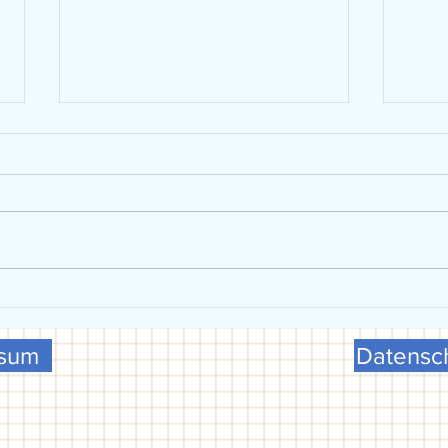
VGG präsentiert sich beim FCG-
U15 w
Schulsporttag
Meist
ssum
Datensch