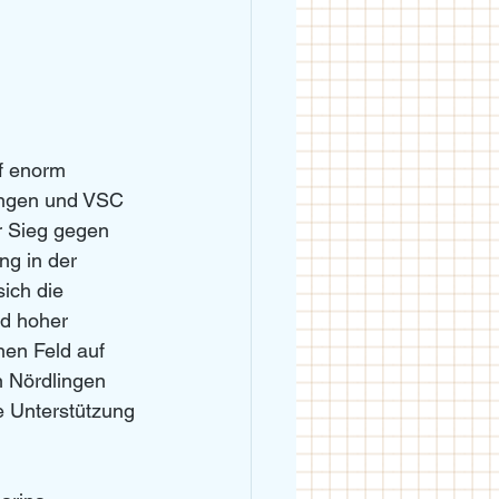
f enorm 
ingen und VSC 
r Sieg gegen 
g in der 
sich die 
d hoher 
nen Feld auf 
n Nördlingen 
ke Unterstützung 