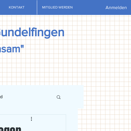
Anmelden
KONTAKT
MITGLIED WERDEN
Gundelfingen
nsam"
nd
ews
U13
U15