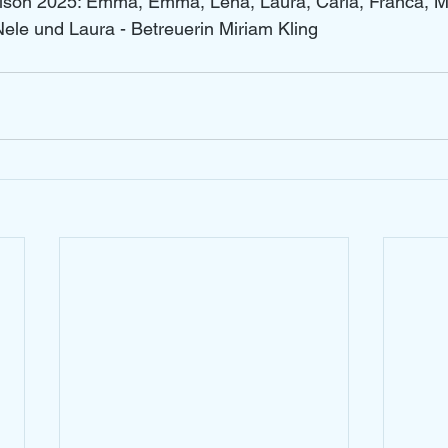
Saison 2025: Emma, Emma, Lena, Laura, Carla, Franca, M
le und Laura - Betreuerin Miriam Kling 