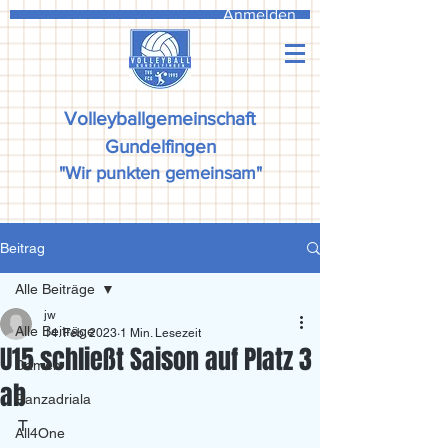
Anmelden
Volleyballgemeinschaft
Gundelfingen
"Wir punkten gemeinsam"
Beitrag
Alle Beiträge
jw
Alle Beiträge
14. Feb. 2023
1 Min. Lesezeit
U15 schließt Saison auf Platz 3
Damen
ab
Ranzadriala
T
All4One