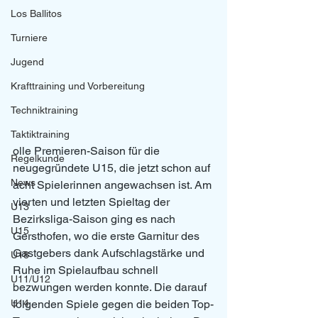
Los Ballitos
Turniere
Jugend
Krafttraining und Vorbereitung
Techniktraining
Taktiktraining
olle Premieren-Saison für die 
Regelkunde
neugegründete U15, die jetzt schon auf 
News
acht Spielerinnen angewachsen ist. Am 
vierten und letzten Spieltag der 
U13
Bezirksliga-Saison ging es nach 
U15
Gersthofen, wo die erste Garnitur des 
Gastgebers dank Aufschlagstärke und 
U18
Ruhe im Spielaufbau schnell 
U11/U12
bezwungen werden konnte. Die darauf 
U14
folgenden Spiele gegen die beiden Top-