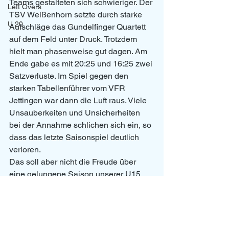
Teams gestalteten sich schwieriger. Der 
Left Overs
TSV Weißenhorn setzte durch starke 
U 20
Aufschläge das Gundelfinger Quartett 
auf dem Feld unter Druck. Trotzdem 
hielt man phasenweise gut dagen. Am 
Ende gabe es mit 20:25 und 16:25 zwei 
Satzverluste. Im Spiel gegen den 
starken Tabellenführer vom VFR 
Jettingen war dann die Luft raus. Viele 
Unsauberkeiten und Unsicherheiten 
bei der Annahme schlichen sich ein, so 
dass das letzte Saisonspiel deutlich 
verloren.
Das soll aber nicht die Freude über 
eine gelungene Saison unserer U15 
unter der Leitung von Betti Bay 
machen, die Lust auf mehr macht. Platz 
drei mit einem ausgeglichenen 
Punktekonto ist ein super Erfolg. 