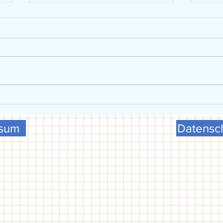
VGG präsentiert sich beim FCG-
U15 w
Schulsporttag
Meist
ssum
Datensch