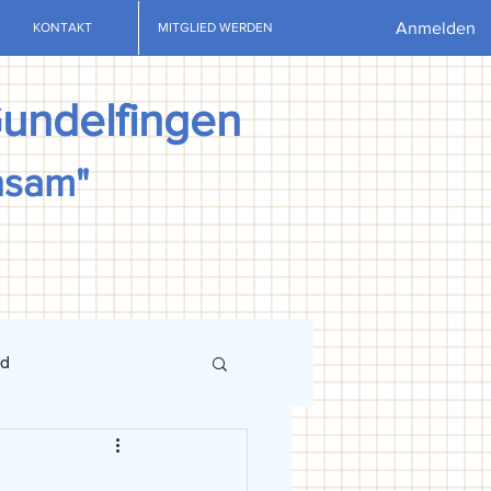
Anmelden
KONTAKT
MITGLIED WERDEN
Gundelfingen
nsam"
nd
ews
U13
U15