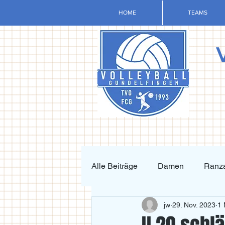
HOME
TEAMS
Alle Beiträge
Damen
Ranza
jw
29. Nov. 2023
1 
Krafttraining und Vorbereitung