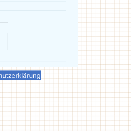
eiblich holt Schwäbische
erschaft in Dillingen
utzerklärung