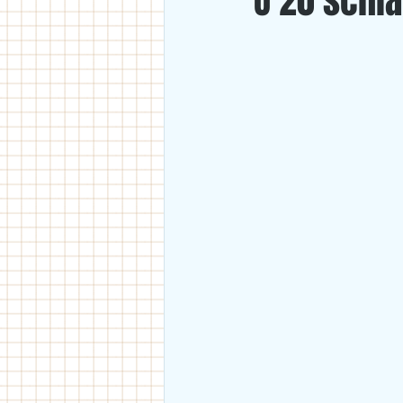
U 20 schl
U18
U11/U12
U14