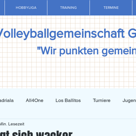
HOBBYLIGA
TRAINING
TERMINE
Volleyballgemeinschaft 
"Wir punkten gemei
driala
All4One
Los Ballitos
Turniere
Juge
Min. Lesezeit
Techniktraining
Taktiktraining
Regelkunde
N