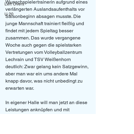
Wunschspielertrainerin aufgrund eines 
Left Overs
verlängerten Auslandsaufenthalts vor 
U 20
Saisonbeginn absagen musste. Die 
junge Mannschaft trainiert fleißig und 
findet mit jedem Spieltag besser 
zusammen. Das wurde vergangene 
Woche auch gegen die spielstarken 
Vertretungen vom Volleyballzentrum 
Lechrain und TSV Weißenhorn 
deutlich: Zwar gelang kein Satzgewinn, 
aber man war ein ums andere Mal 
knapp davor, was nicht unbedingt zu 
erwarten war.
In eigener Halle will man jetzt an diese 
Leistungen anknüpfen und mit 
Unterstützung des Publikums gelingt 
vielleicht sogar der erste Saisonsieg. 
Zunächst geht es um 13.30 Uhr gegen 