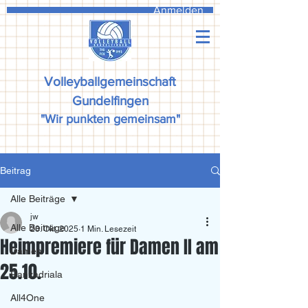
Anmelden
Volleyballgemeinschaft
Gundelfingen
"Wir punkten gemeinsam"
Beitrag
Alle Beiträge
jw
Alle Beiträge
23. Okt. 2025
1 Min. Lesezeit
Heimpremiere für Damen II am
Damen
25.10.
Ranzadriala
All4One