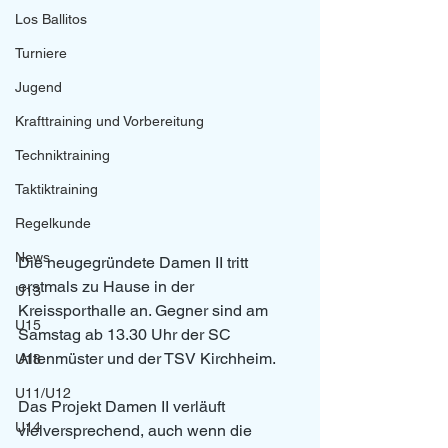
Los Ballitos
Turniere
Jugend
Krafttraining und Vorbereitung
Techniktraining
Taktiktraining
Regelkunde
News
Die neugegründete Damen II tritt 
erstmals zu Hause in der 
U13
Kreissporthalle an. Gegner sind am 
U15
Samstag ab 13.30 Uhr der SC 
Altenmüster und der TSV Kirchheim.
U18
U11/U12
Das Projekt Damen II verläuft 
U14
vielversprechend, auch wenn die 