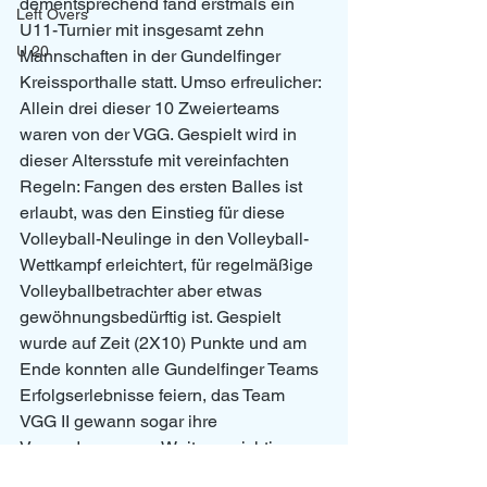
dementsprechend fand erstmals ein 
Left Overs
U11-Turnier mit insgesamt zehn 
U 20
Mannschaften in der Gundelfinger 
Kreissporthalle statt. Umso erfreulicher: 
Allein drei dieser 10 Zweierteams 
waren von der VGG. Gespielt wird in 
dieser Altersstufe mit vereinfachten 
Regeln: Fangen des ersten Balles ist 
erlaubt, was den Einstieg für diese 
Volleyball-Neulinge in den Volleyball-
Wettkampf erleichtert, für regelmäßige 
Volleyballbetrachter aber etwas 
gewöhnungsbedürftig ist. Gespielt 
wurde auf Zeit (2X10) Punkte und am 
Ende konnten alle Gundelfinger Teams 
Erfolgserlebnisse feiern, das Team 
VGG II gewann sogar ihre 
Vorrundengruppe. Weitaus wichtiger: 
Für alle Beteiligten war es ein toller 