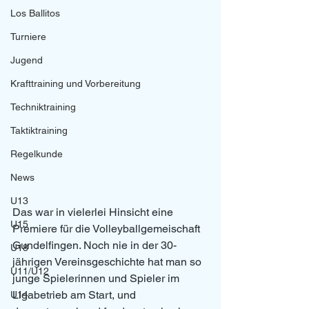
Los Ballitos
Turniere
Jugend
Krafttraining und Vorbereitung
Techniktraining
Taktiktraining
Regelkunde
News
U13
Das war in vielerlei Hinsicht eine 
U15
Premiere für die Volleyballgemeischaft 
Gundelfingen. Noch nie in der 30-
U18
jährigen Vereinsgeschichte hat man so 
U11/U12
junge Spielerinnen und Spieler im 
Ligabetrieb am Start, und 
U14