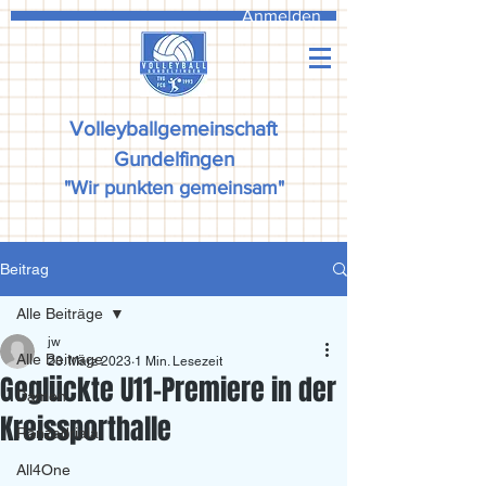
Anmelden
Volleyballgemeinschaft
Gundelfingen
"Wir punkten gemeinsam"
Beitrag
Alle Beiträge
jw
Alle Beiträge
23. März 2023
1 Min. Lesezeit
Geglückte U11-Premiere in der
Damen
Kreissporthalle
Ranzadriala
All4One