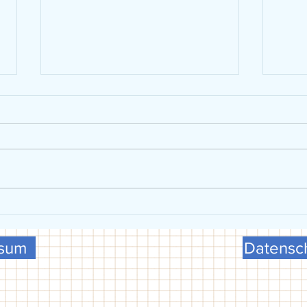
VGG präsentiert sich beim FCG-
U15 w
Schulsporttag
Meist
ssum
Datensch