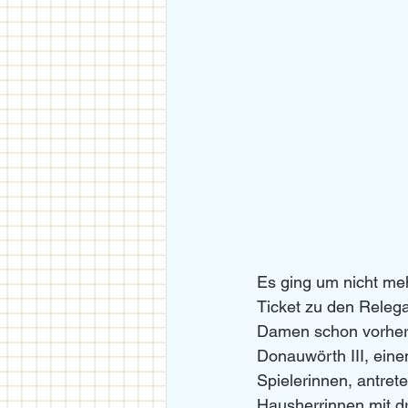
Es ging um nicht meh
Ticket zu den Relega
Damen schon vorher 
Donauwörth III, ein
Spielerinnen, antret
Hausherrinnen mit dr