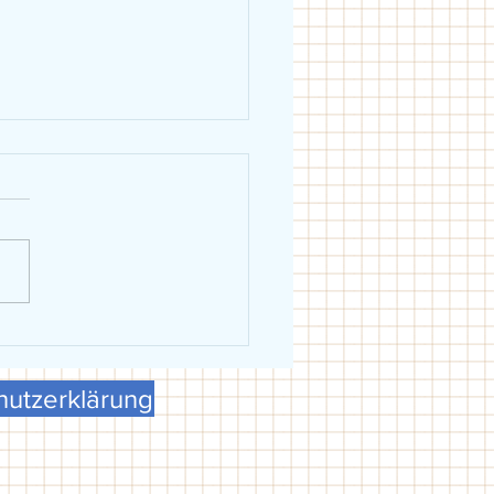
eiblich holt Schwäbische
erschaft in Dillingen
utzerklärung