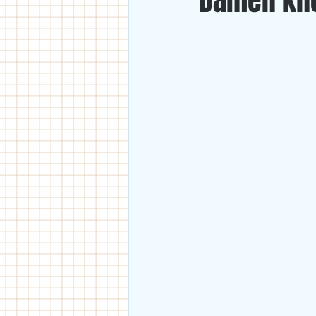
Damen knö
U18
U11/U12
U14