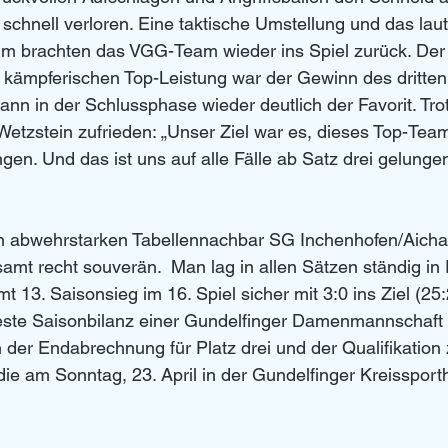
schnell verloren. Eine taktische Umstellung und das laut
um brachten das VGG-Team wieder ins Spiel zurück. Der 
d kämpferischen Top-Leistung war der Gewinn des dritte
 dann in der Schlussphase wieder deutlich der Favorit. Tr
tzstein zufrieden: „Unser Ziel war es, dieses Top-Team
gen. Und das ist uns auf alle Fälle ab Satz drei gelungen
n abwehrstarken Tabellennachbar SG Inchenhofen/Aichac
mt recht souverän.  Man lag in allen Sätzen ständig in
 13. Saisonsieg im 16. Spiel sicher mit 3:0 ins Ziel (25:
beste Saisonbilanz einer Gundelfinger Damenmannschaft s
n der Endabrechnung für Platz drei und der Qualifikation 
die am Sonntag, 23. April in der Gundelfinger Kreissporth