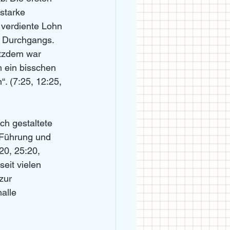
starke 
verdiente Lohn 
n Durchgangs. 
otzdem war 
 ein bisschen 
“. (7:25, 12:25, 
h gestaltete 
 Führung und 
20, 25:20, 
eit vielen 
zur 
alle 