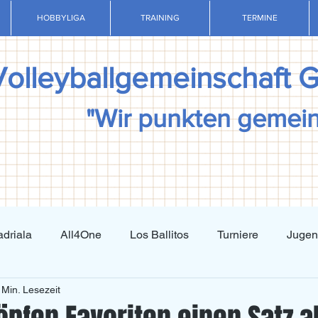
HOBBYLIGA
TRAINING
TERMINE
Volleyballgemeinschaft 
"Wir punkten gemei
driala
All4One
Los Ballitos
Turniere
Juge
 Min. Lesezeit
Techniktraining
Taktiktraining
Regelkunde
N