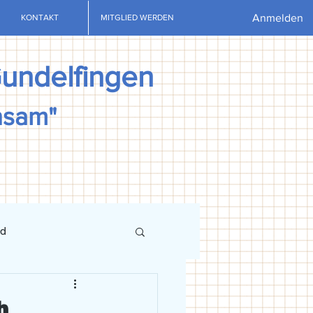
Anmelden
KONTAKT
MITGLIED WERDEN
Gundelfingen
nsam"
nd
ews
U13
U15