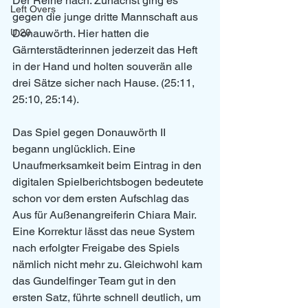
Der Reihe nach: Zunächst ging es 
Left Overs
gegen die junge dritte Mannschaft aus 
Donauwörth. Hier hatten die 
U 20
Gärnterstädterinnen jederzeit das Heft 
in der Hand und holten souverän alle 
drei Sätze sicher nach Hause. (25:11, 
25:10, 25:14).
Das Spiel gegen Donauwörth II 
begann unglücklich. Eine 
Unaufmerksamkeit beim Eintrag in den 
digitalen Spielberichtsbogen bedeutete 
schon vor dem ersten Aufschlag das 
Aus für Außenangreiferin Chiara Mair. 
Eine Korrektur lässt das neue System 
nach erfolgter Freigabe des Spiels 
nämlich nicht mehr zu. Gleichwohl kam 
das Gundelfinger Team gut in den 
ersten Satz, führte schnell deutlich, um 