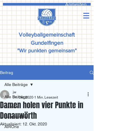
Anmelden
Volleyballgemeinschaft
Gundelfingen
"Wir punkten gemeinsam"
Beitrag
Alle Beiträge
jw
Alle Beiträge
11. Okt. 2020
1 Min. Lesezeit
Damen holen vier Punkte in
Damen
Donauwörth
Ranzadriala
Aktualisiert:
12. Okt. 2020
All4One