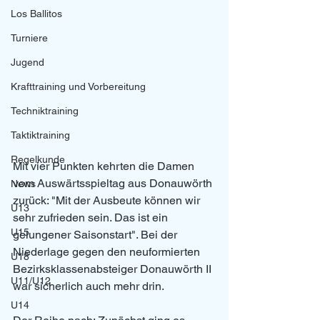
Los Ballitos
Turniere
Jugend
Krafttraining und Vorbereitung
Techniktraining
Taktiktraining
Regelkunde
Mit vier Punkten kehrten die Damen 
vom Auswärtsspieltag aus Donauwörth 
News
zurück: "Mit der Ausbeute können wir 
U13
sehr zufrieden sein. Das ist ein 
U15
gelungener Saisonstart". Bei der 
Niederlage gegen den neuformierten 
U18
Bezirksklassenabsteiger Donauwörth II 
U11/U12
war sicherlich auch mehr drin.
U14