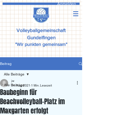
Anmelden
Volleyballgemeinschaft
Gundelfingen
"Wir punkten gemeinsam"
Beitrag
Alle Beiträge
jw
Alle Beiträge
11. Aug. 2021
1 Min. Lesezeit
Baubeginn für
Damen
Beachvolleyball-Platz im
Ranzadriala
Maxgarten erfolgt
All4One