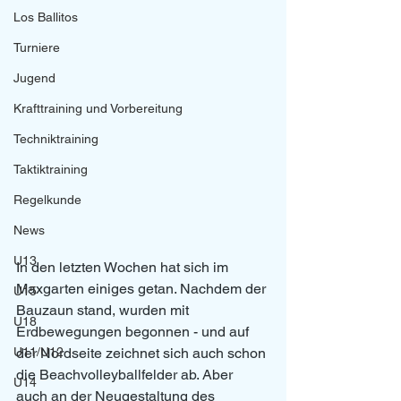
Los Ballitos
Turniere
Jugend
Krafttraining und Vorbereitung
Techniktraining
Taktiktraining
Regelkunde
News
U13
In den letzten Wochen hat sich im 
Maxgarten einiges getan. Nachdem der 
U15
Bauzaun stand, wurden mit 
U18
Erdbewegungen begonnen - und auf 
U11/U12
der Nordseite zeichnet sich auch schon 
die Beachvolleyballfelder ab. Aber 
U14
auch an der Neugestaltung des 